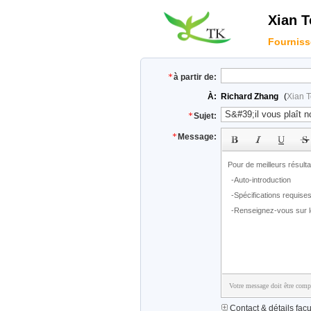
Xian T
Fourniss
à partir de:
À:
Richard Zhang
(
Xian T
Sujet:
Message:
Votre message doit être compr
Contact & détails facul