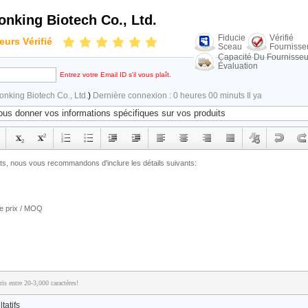
onking Biotech Co., Ltd.
Fiducie
Vérifié
eurs Vérifié
Sceau
Fournisse
Capacité Du Fournisseu
Évaluation
Entrez votre Email ID s'il vous plaît.
onking Biotech Co., Ltd.
)
Dernière connexion : 0 heures 00 minuts Il ya
is entre 20-3,000 caractères!
tatifs