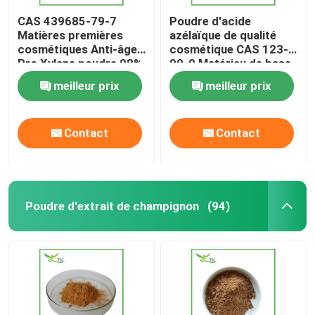
CAS 439685-79-7
Poudre d'acide
Matières premières
azélaïque de qualité
cosmétiques Anti-âge
cosmétique CAS 123-
Pro Xylane poudre 98%
99-9 Matériau de base
de pureté
pour l'élimination de
meilleur prix
meilleur prix
l'acné
Contact
Contact
Poudre d'extrait de champignon
(94)