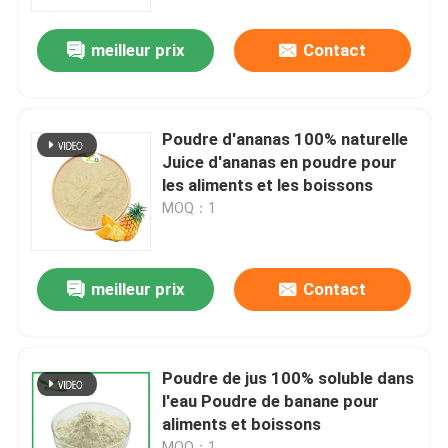
meilleur prix
Contact
Visite de l'usine
Contrôle de la qualité
Poudre d'ananas 100% naturelle
Juice d'ananas en poudre pour
Nous contacter
les aliments et les boissons
MOQ：1
Demandez un devis
meilleur prix
Contact
Poudre d'extrait de plante
Poudre superbe de nourriture
Poudre de jus 100% soluble dans
l'eau Poudre de banane pour
aliments et boissons
Matières premières cosmétiques
MOQ：1