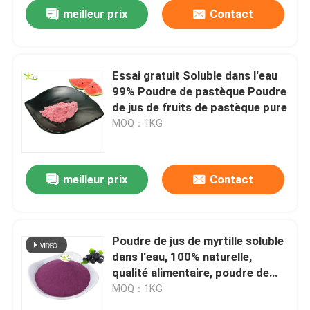
meilleur prix
Contact
Essai gratuit Soluble dans l'eau
99% Poudre de pastèque Poudre
de jus de fruits de pastèque pure
MOQ：1KG
meilleur prix
Contact
À la maison
Poudre de jus de myrtille soluble
dans l'eau, 100% naturelle,
Produits
qualité alimentaire, poudre de
fruits de myrtille
MOQ：1KG
À propos de nous