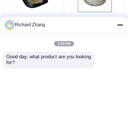
Soluble dans l'eau 70%
Poudre de bêta-glucan
80% bêta-glucan en
de levure de qualité
Richard Zhang
poudre Produit
alimentaire 85% en
alimentaire naturel
vrac
Pour les soins de santé
1:03 PM
meilleur prix
meilleur prix
Good day, what product are you looking 
for?
Contact
Contact
Regardez plus
Aperçu
Au sujet de nous
Contactez-nous
Desktop Site
Plan du site
politique de confidentialité