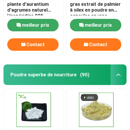
plante d'aurantium
gras extrait de palmier
d'agrumes naturel
à silex en poudre en
Hespéridine 90%
capsules en vrac
Poudre d'extrait
meilleur prix
meilleur prix
d'orange amère
Contact
Contact
Poudre superbe de nourriture
(90)