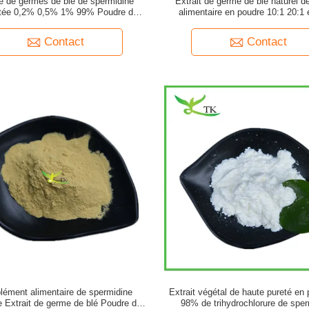
e de germes de blé de spermidine
Extrait de germe de blé naturel de
tée 0,2% 0,5% 1% 99% Poudre de
alimentaire en poudre 10:1 20:1 
spermidine
Contact
Contact
035
ément alimentaire de spermidine
Extrait végétal de haute pureté en
le Extrait de germe de blé Poudre de
98% de trihydrochlorure de spe