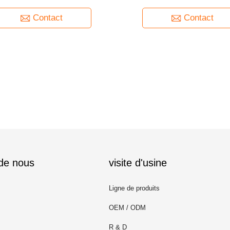
permidine de haute qualité 1%
Contact
Contact
 de nous
visite d'usine
Ligne de produits
OEM / ODM
R & D