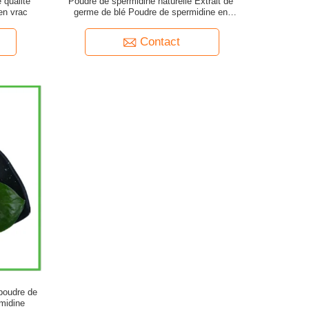
 qualité
Poudre de spermidine naturelle Extrait de
en vrac
germe de blé Poudre de spermidine en
capsules en vrac
Contact
 poudre de
rmidine