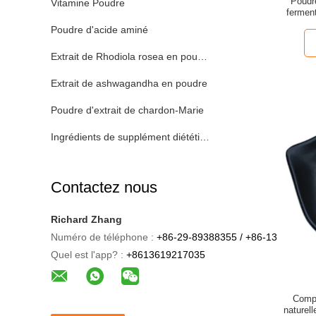
Poudr
Vitamine Poudre
fermen
Poudre d'acide aminé
Extrait de Rhodiola rosea en poudre
Extrait de ashwagandha en poudre
Poudre d'extrait de chardon-Marie
Ingrédients de supplément diététique
Contactez nous
Richard Zhang
Numéro de téléphone :
+86-29-89388355 / +86-13619217
Quel est l'app? :
+8613619217035
Compl
naturel