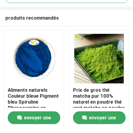
produits recommandés
Aliments naturels
Prix de gros thé
À la maison
Couleur bleue Pigment
matcha pur 100%
bleu Spiruline
naturel en poudre thé
Phycocyanine en
vert matcha en poudre
Produits
poudre E3 E6 E25
envoyer une
envoyer une
demande
demande
À propos de nous