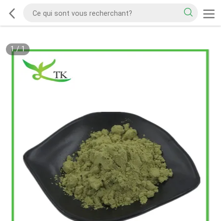
1
/
1