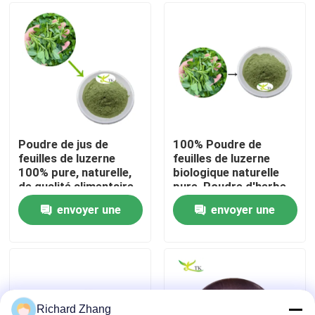
Visite de l'usine
Contrôle de la qualité
Nous contacter
Poudre de jus de
100% Poudre de
feuilles de luzerne
feuilles de luzerne
100% pure, naturelle,
biologique naturelle
Demandez un devis
de qualité alimentaire,
pure, Poudre d'herbe
soluble dans l'eau
de luzerne, Poudre de
envoyer une
envoyer une
feuilles de luzerne
Poudre d'extrait de plante
demande
demande
Poudre superbe de nourriture
Matières premières cosmétiques
Richard Zhang