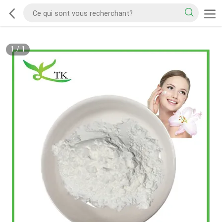
1
/
1