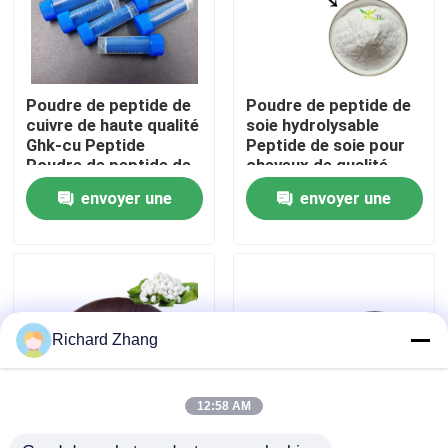
Visite de l'usine
Poudre de peptide de
Poudre de peptide de
Contrôle de la qualité
cuivre de haute qualité
soie hydrolysable
Ghk-cu Peptide
Peptide de soie pour
Poudre de peptide de
cheveux de qualité
Nous contacter
cuivre Ghk Cu
cosmétique sérum
envoyer une
envoyer une
demande
demande
Demandez un devis
Poudre d'extrait de plante
Richard Zhang
Poudre superbe de nourriture
12:58 AM
Matières premières cosmétiques