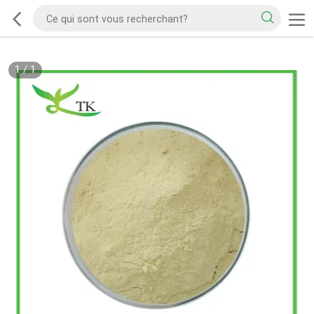
1
/
1