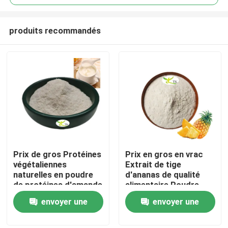
produits recommandés
Prix ​​de gros Protéines
Prix en gros en vrac
À la maison
végétaliennes
Extrait de tige
naturelles en poudre
d'ananas de qualité
de protéines d'amande
alimentaire Poudre
Produits
40 % 50 % 60 %
d'enzyme de
envoyer une
envoyer une
bromélaïne
1200/2400 GDU
demande
demande
À propos de nous