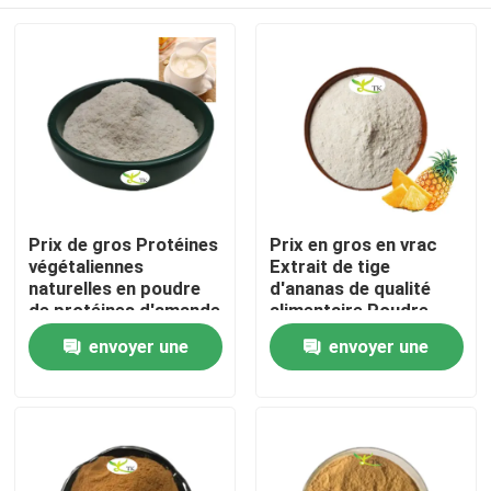
Prix ​​de gros Protéines
Prix en gros en vrac
végétaliennes
Extrait de tige
naturelles en poudre
d'ananas de qualité
de protéines d'amande
alimentaire Poudre
40 % 50 % 60 %
d'enzyme de
À la maison
envoyer une
envoyer une
bromélaïne
1200/2400 GDU
demande
demande
Produits
À propos de nous