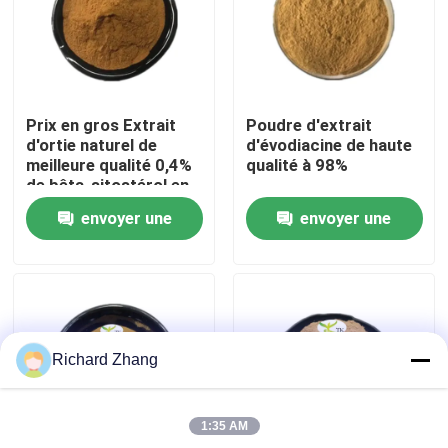
Visite de l'usine
Contrôle de la qualité
Prix en gros Extrait
Poudre d'extrait
d'ortie naturel de
d'évodiacine de haute
meilleure qualité 0,4%
qualité à 98%
Nous contacter
de bêta-sitostérol en
poudre
envoyer une
envoyer une
Demandez un devis
demande
demande
Poudre d'extrait de plante
Richard Zhang
Poudre superbe de nourriture
1:35 AM
Matières premières cosmétiques