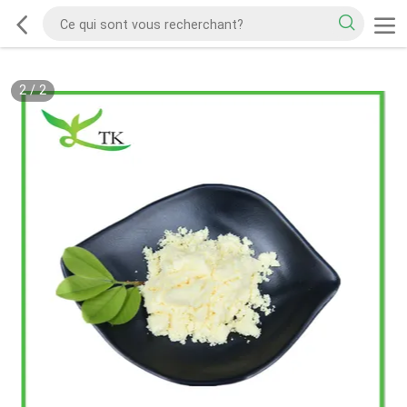
2
/
2