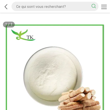
1
/
1