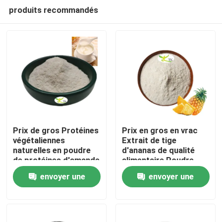
produits recommandés
Prix ​​de gros Protéines
Prix en gros en vrac
végétaliennes
Extrait de tige
naturelles en poudre
d'ananas de qualité
À la maison
de protéines d'amande
alimentaire Poudre
40 % 50 % 60 %
d'enzyme de
envoyer une
envoyer une
bromélaïne
Produits
1200/2400 GDU
demande
demande
À propos de nous