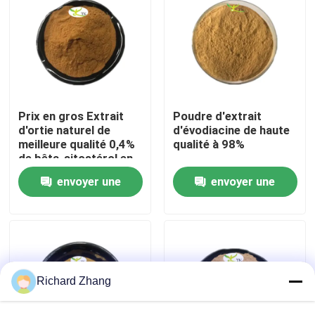
Visite de l'usine
Contrôle de la qualité
Prix en gros Extrait
Poudre d'extrait
Nous contacter
d'ortie naturel de
d'évodiacine de haute
meilleure qualité 0,4%
qualité à 98%
de bêta-sitostérol en
poudre
Demandez un devis
envoyer une
envoyer une
demande
demande
Poudre d'extrait de plante
Poudre superbe de nourriture
Richard Zhang
Matières premières cosmétiques