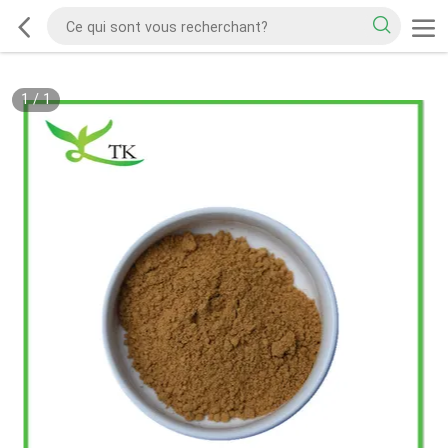
1
/
1