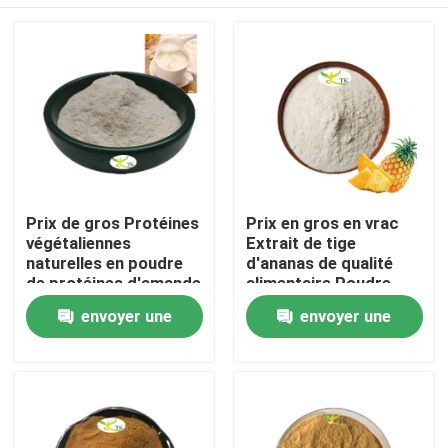
Prix ​​de gros Protéines
Prix en gros en vrac
végétaliennes
Extrait de tige
naturelles en poudre
d'ananas de qualité
de protéines d'amande
alimentaire Poudre
40 % 50 % 60 %
d'enzyme de
À la maison
envoyer une
envoyer une
bromélaïne
1200/2400 GDU
demande
demande
Produits
À propos de nous