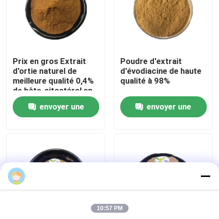
Visite de l'usine
Contrôle de la qualité
Prix en gros Extrait
Poudre d'extrait
d'ortie naturel de
d'évodiacine de haute
meilleure qualité 0,4%
qualité à 98%
Nous contacter
de bêta-sitostérol en
poudre
envoyer une
envoyer une
Demandez un devis
demande
demande
Poudre d'extrait de plante
Poudre superbe de nourriture
10:57 PM
Matières premières cosmétiques