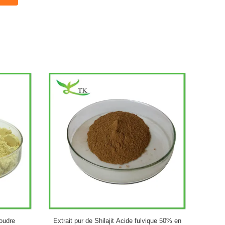
a pur en
EGB 761 Poudre d'extrait de feuilles de ginkgo
Poudre 