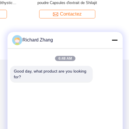
Extrait de
biloba naturel 20:1
d'agrumes
Contactez
Richard Zhang
6:48 AM
Good day, what product are you looking 
for?
Mail nous