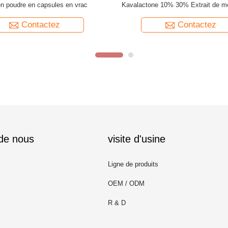
Ginkgo Biloba en poudre
poudre Flavones 24% Lactones 6% 
feuilles de ginkgo biloba
Contactez
Contactez
 de nous
visite d'usine
Ligne de produits
OEM / ODM
R & D