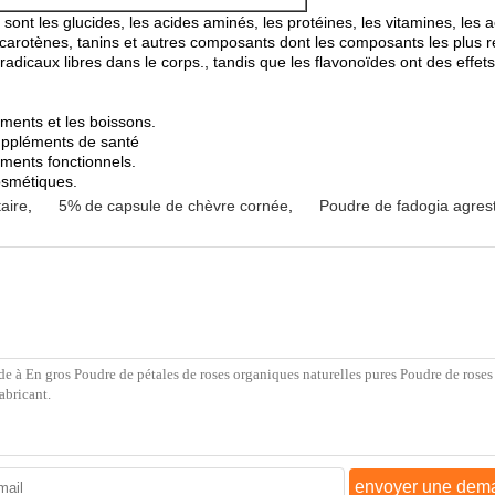
ont les glucides, les acides aminés, les protéines, les vitamines, les a
arotènes, tanins et autres composants dont les composants les plus rep
 radicaux libres dans le corps., tandis que les flavonoïdes ont des effets 
iments et les boissons.
suppléments de santé
iments fonctionnels.
osmétiques.
taire
,
5% de capsule de chèvre cornée
,
Poudre de fadogia agrest
envoyer une dem