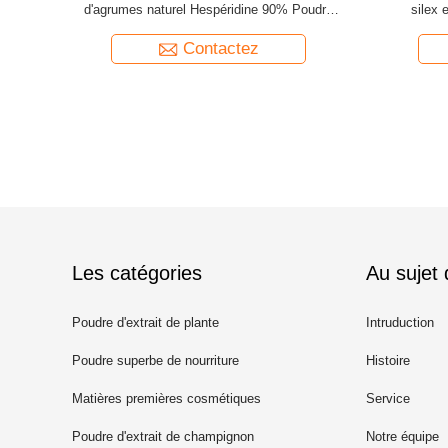
ilajit
10% à 80% Poudre de ginsénosides Panax
Poudre d'extrait de racine de ginseng
Contactez
Les catégories
Au sujet
Poudre d'extrait de plante
Intruduction
Poudre superbe de nourriture
Histoire
Matières premières cosmétiques
Service
Poudre d'extrait de champignon
Notre équipe