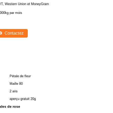
/T, Western Union et MoneyGram
000kg par mois
Contactez
Pétale de fleur
Maille 80
2 ans
aperçu gratuit 20g
ales de rose