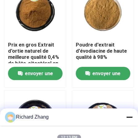
Visite de l'usine
Contrôle de la qualité
Prix en gros Extrait
Poudre d'extrait
d'ortie naturel de
d'évodiacine de haute
Nous contacter
meilleure qualité 0,4%
qualité à 98%
de bêta-sitostérol en
poudre
envoyer une
envoyer une
Demandez un devis
demande
demande
Poudre d'extrait de plante
Poudre superbe de nourriture
Richard Zhang
Matières premières cosmétiques
12:13 PM