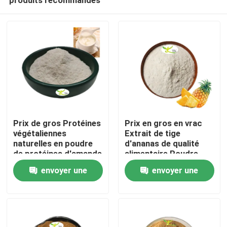
Prix ​​de gros Protéines
Prix en gros en vrac
végétaliennes
Extrait de tige
naturelles en poudre
d'ananas de qualité
de protéines d'amande
alimentaire Poudre
À la maison
40 % 50 % 60 %
d'enzyme de
envoyer une
envoyer une
bromélaïne
1200/2400 GDU
demande
demande
Produits
À propos de nous