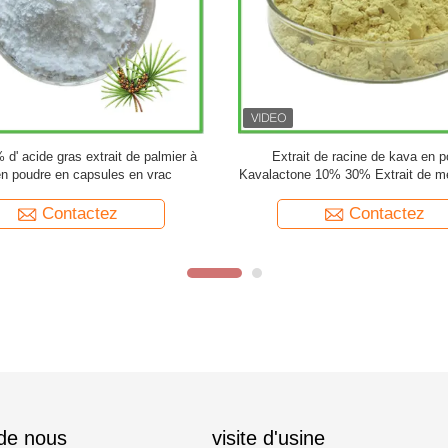
d'origine étrangère de la marque
Extrait de plante de ginkgo bilob
Ginkgo Biloba en poudre
poudre Flavones 24% Lactones 6% 
feuilles de ginkgo biloba
Contactez
Contactez
 de nous
visite d'usine