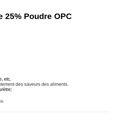
ine 25% Poudre OPC
, etc.
justement des saveurs des aliments.
urètre;
is