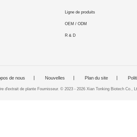
Ligne de produits
OEM / ODM
R & D
opos de nous
Nouvelles
Plan du site
Polit
e d'extrait de plante Fournisseur. © 2023 - 2026 Xian Tonking Biotech Co., Lt