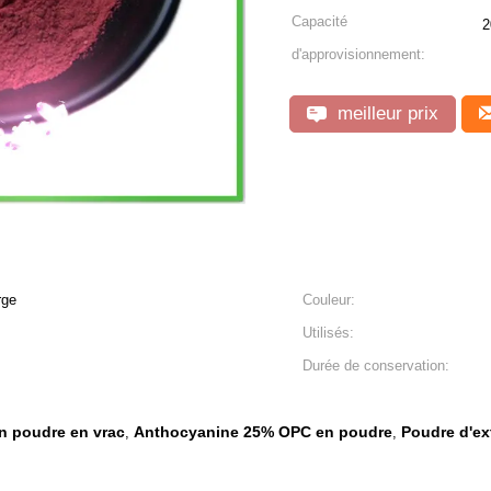
Capacité
2
d'approvisionnement:
meilleur prix
rge
Couleur:
Utilisés:
Durée de conservation:
n poudre en vrac
Anthocyanine 25% OPC en poudre
Poudre d'ex
,
,