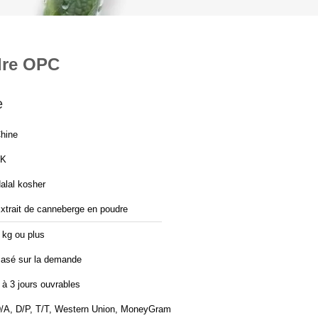
dre OPC
e
hine
TK
alal kosher
xtrait de canneberge en poudre
 kg ou plus
asé sur la demande
 à 3 jours ouvrables
/A, D/P, T/T, Western Union, MoneyGram