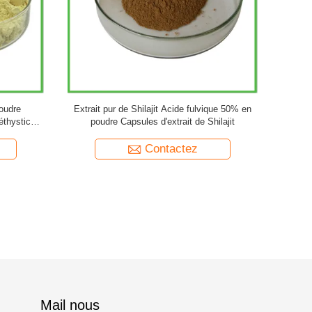
a pur en
EGB 761 Poudre d'extrait de feuilles de ginkgo
Poudre 
Extrait de
biloba naturel 20:1
d'agrumes
Contactez
Mail nous