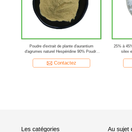
ique 50% en
Poudre d'extrait de plante de ginseng naturel
Produit 
ilajit
10% à 80% Poudre de ginsénosides Panax
Poudre d'extrait de racine de ginseng
Contactez
Les catégories
Au sujet