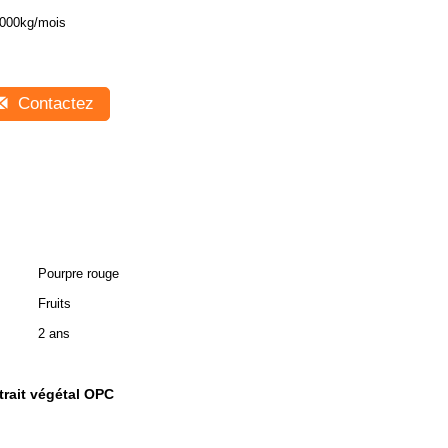
000kg/mois
Contactez
Pourpre rouge
Fruits
2 ans
trait végétal OPC