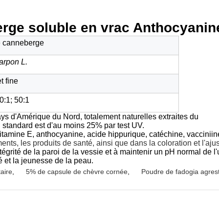
berge soluble en vrac Anthocyan
de canneberge
arpon L.
t fine
0:1; 50:1
 d'Amérique du Nord, totalement naturelles extraites du
 standard est d'au moins 25% par test UV.
itamine E, anthocyanine, acide hippurique, catéchine, vacciniine
ments, les produits de santé, ainsi que dans la coloration et l'a
tégrité de la paroi de la vessie et à maintenir un pH normal de l'
é et la jeunesse de la peau.
taire
,
5% de capsule de chèvre cornée
,
Poudre de fadogia agrest