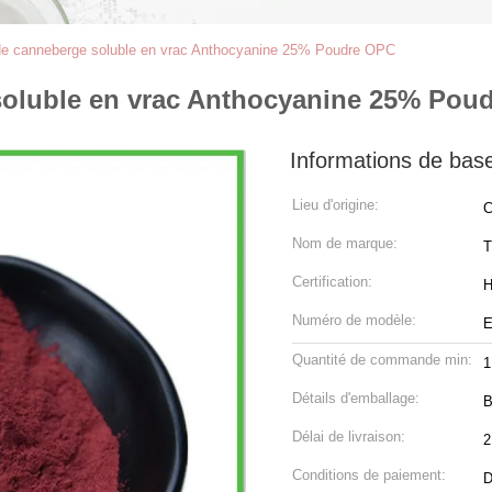
 de canneberge soluble en vrac Anthocyanine 25% Poudre OPC
 soluble en vrac Anthocyanine 25% Pou
Informations de bas
Lieu d'origine:
C
Nom de marque:
Certification:
H
Numéro de modèle:
E
Quantité de commande min:
1
Détails d'emballage:
B
Délai de livraison:
2
Conditions de paiement:
D