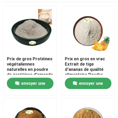
Prix ​​de gros Protéines
Prix en gros en vrac
végétaliennes
Extrait de tige
naturelles en poudre
d'ananas de qualité
de protéines d'amande
alimentaire Poudre
40 % 50 % 60 %
d'enzyme de
À la maison
envoyer une
envoyer une
bromélaïne
1200/2400 GDU
demande
demande
Produits
À propos de nous