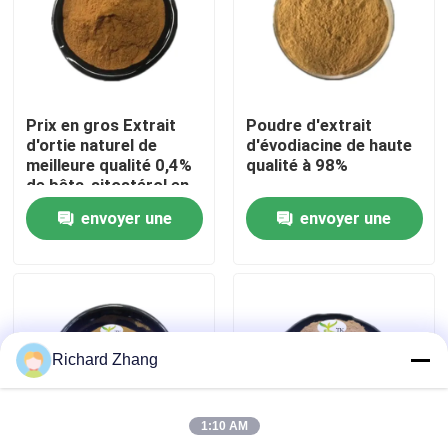
Visite de l'usine
Contrôle de la qualité
Prix en gros Extrait
Poudre d'extrait
d'ortie naturel de
d'évodiacine de haute
meilleure qualité 0,4%
qualité à 98%
Nous contacter
de bêta-sitostérol en
poudre
envoyer une
envoyer une
Demandez un devis
demande
demande
Poudre d'extrait de plante
Richard Zhang
Poudre superbe de nourriture
1:10 AM
Matières premières cosmétiques