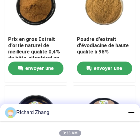
Visite de l'usine
Contrôle de la qualité
Prix en gros Extrait
Poudre d'extrait
d'ortie naturel de
d'évodiacine de haute
meilleure qualité 0,4%
qualité à 98%
Nous contacter
de bêta-sitostérol en
poudre
envoyer une
envoyer une
Demandez un devis
demande
demande
Poudre d'extrait de plante
Richard Zhang
Poudre superbe de nourriture
3:33 AM
Matières premières cosmétiques