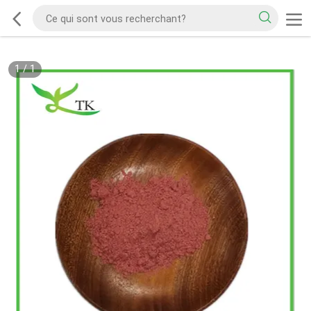
1
/
1