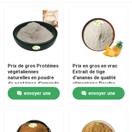
Prix ​​de gros Protéines
Prix en gros en vrac
végétaliennes
Extrait de tige
naturelles en poudre
d'ananas de qualité
de protéines d'amande
alimentaire Poudre
40 % 50 % 60 %
d'enzyme de
À la maison
envoyer une
envoyer une
bromélaïne
1200/2400 GDU
demande
demande
Produits
À propos de nous