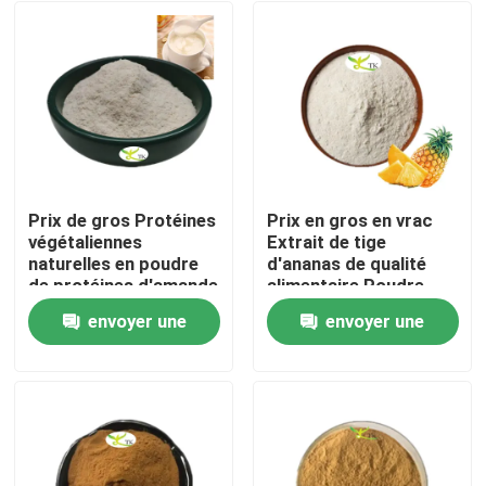
Prix ​​de gros Protéines
Prix en gros en vrac
végétaliennes
Extrait de tige
naturelles en poudre
d'ananas de qualité
de protéines d'amande
alimentaire Poudre
40 % 50 % 60 %
d'enzyme de
envoyer une
envoyer une
bromélaïne
À la maison
1200/2400 GDU
demande
demande
Produits
À propos de nous