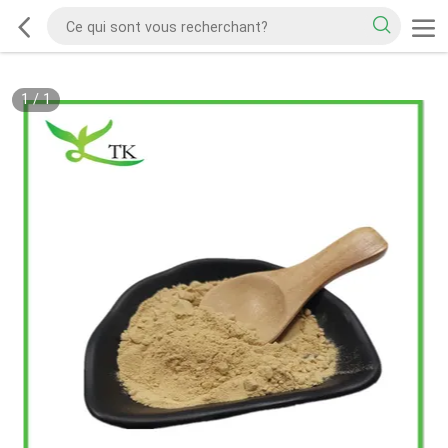
1
/
1