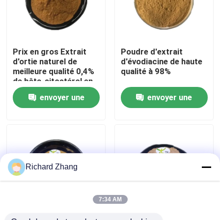
Visite de l'usine
Prix en gros Extrait
Poudre d'extrait
Contrôle de la qualité
d'ortie naturel de
d'évodiacine de haute
meilleure qualité 0,4%
qualité à 98%
de bêta-sitostérol en
Nous contacter
poudre
envoyer une
envoyer une
demande
demande
Demandez un devis
Poudre d'extrait de plante
Richard Zhang
Poudre superbe de nourriture
7:34 AM
Matières premières cosmétiques