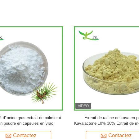
d'origine étrangère de la marque
Extrait de plante de ginkgo bilob
Ginkgo Biloba en poudre
poudre Flavones 24% Lactones 6% 
feuilles de ginkgo biloba
Contactez
Contactez