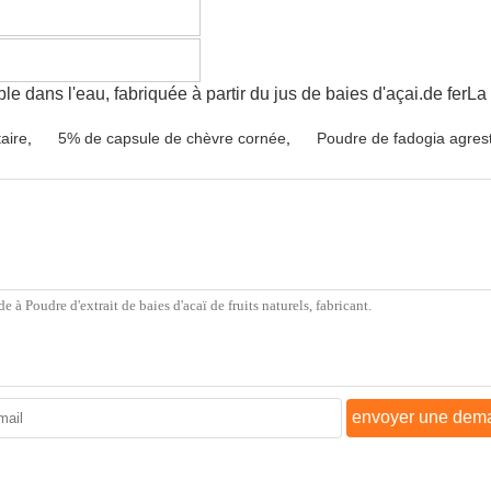
ble dans l'eau, fabriquée à partir du jus de baies d'açai.de ferL
taire
,
5% de capsule de chèvre cornée
,
Poudre de fadogia agrest
envoyer une dem