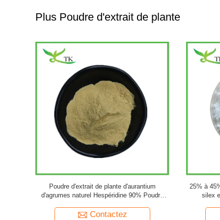
Plus Poudre d'extrait de plante
ique 50% en
Poudre d'extrait de plante de ginseng naturel
Produit 
ilajit
10% à 80% Poudre de ginsénosides Panax
Poudre d'extrait de racine de ginseng
Contactez