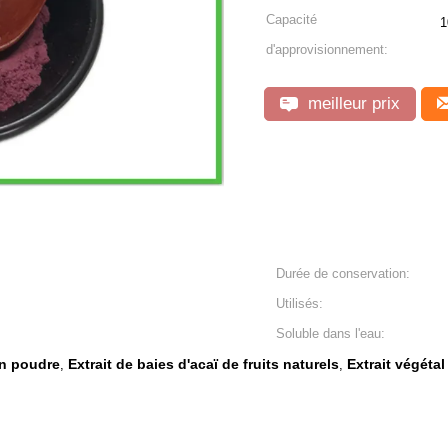
Capacité
1
d'approvisionnement:
meilleur prix
Durée de conservation:
Utilisés:
Soluble dans l'eau:
en poudre
Extrait de baies d'acaï de fruits naturels
Extrait végéta
,
,