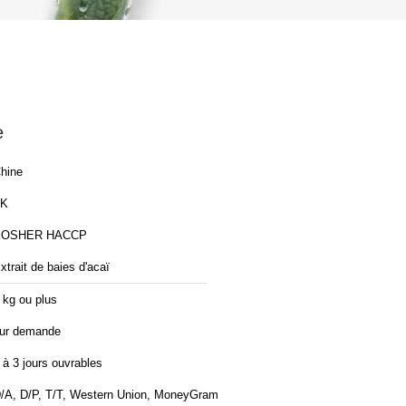
e
hine
TK
KOSHER HACCP
xtrait de baies d'acaï
 kg ou plus
ur demande
 à 3 jours ouvrables
/A, D/P, T/T, Western Union, MoneyGram