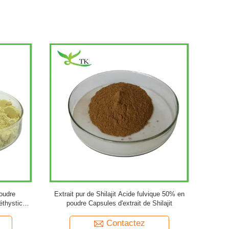
a pur en
EGB 761 Poudre d'extrait de feuilles de ginkgo
Poudre 
Extrait de
biloba naturel 20:1
d'agrumes
Contactez