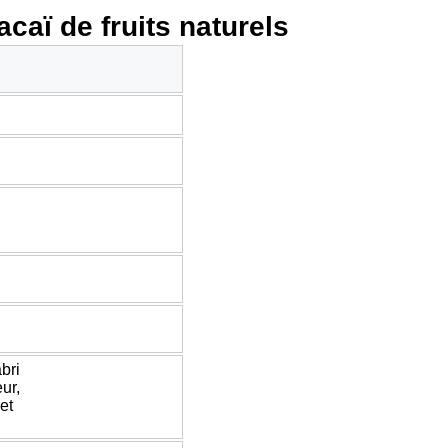
acaï de fruits naturels
n
bri
eur,
et