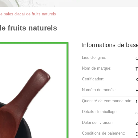
e baies d'acaï de fruits naturels
e fruits naturels
Informations de bas
Lieu d'origine:
C
Nom de marque:
Certification:
Numéro de modèle:
E
Quantité de commande min:
1
Détails d'emballage:
s
Délai de livraison:
2
Conditions de paiement:
D