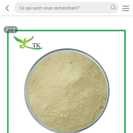
2
/
2