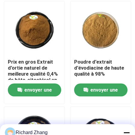
Visite de l'usine
Contrôle de la qualité
Nous contacter
Prix en gros Extrait
Poudre d'extrait
d'ortie naturel de
d'évodiacine de haute
meilleure qualité 0,4%
qualité à 98%
Demandez un devis
de bêta-sitostérol en
poudre
envoyer une
envoyer une
Poudre d'extrait de plante
demande
demande
Poudre superbe de nourriture
Matières premières cosmétiques
Richard Zhang