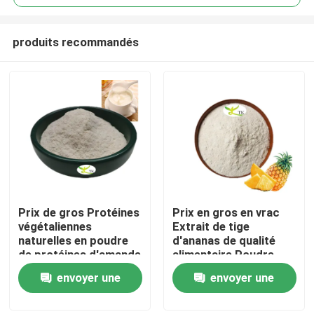
produits recommandés
Prix ​​de gros Protéines
Prix en gros en vrac
À la maison
végétaliennes
Extrait de tige
naturelles en poudre
d'ananas de qualité
de protéines d'amande
alimentaire Poudre
Produits
40 % 50 % 60 %
d'enzyme de
envoyer une
envoyer une
bromélaïne
1200/2400 GDU
demande
demande
À propos de nous