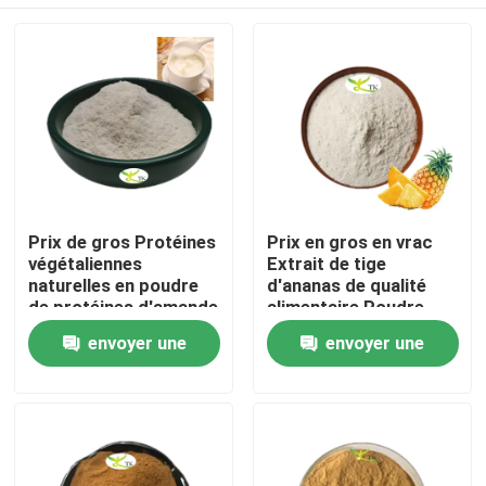
Prix ​​de gros Protéines
Prix en gros en vrac
végétaliennes
Extrait de tige
naturelles en poudre
d'ananas de qualité
de protéines d'amande
alimentaire Poudre
40 % 50 % 60 %
d'enzyme de
À la maison
envoyer une
envoyer une
bromélaïne
1200/2400 GDU
demande
demande
Produits
À propos de nous