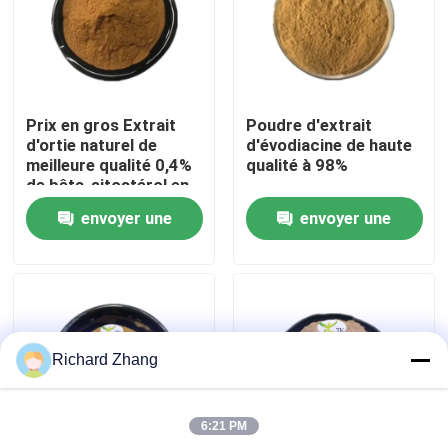
Visite de l'usine
Contrôle de la qualité
Prix en gros Extrait
Poudre d'extrait
d'ortie naturel de
d'évodiacine de haute
meilleure qualité 0,4%
qualité à 98%
Nous contacter
de bêta-sitostérol en
poudre
envoyer une
envoyer une
Demandez un devis
demande
demande
Poudre d'extrait de plante
Richard Zhang
Poudre superbe de nourriture
6:21 PM
Matières premières cosmétiques