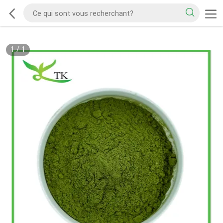
1
/
1