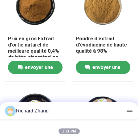
Visite de l'usine
Contrôle de la qualité
Prix en gros Extrait
Poudre d'extrait
d'ortie naturel de
d'évodiacine de haute
meilleure qualité 0,4%
qualité à 98%
Nous contacter
de bêta-sitostérol en
poudre
envoyer une
envoyer une
Demandez un devis
demande
demande
Poudre d'extrait de plante
Richard Zhang
Poudre superbe de nourriture
2:11 PM
Matières premières cosmétiques