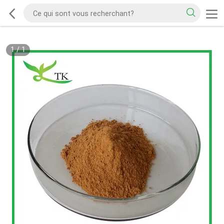
1
/
1