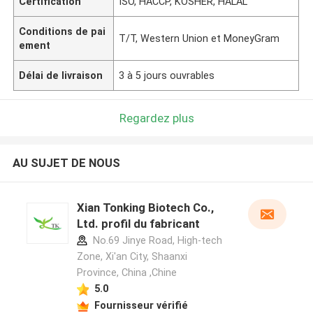
Certification
ISO, HACCP, KOSHER, HALAL
Conditions de pai
T/T, Western Union et MoneyGram
ement
Délai de livraison
3 à 5 jours ouvrables
Regardez plus
AU SUJET DE NOUS
Xian Tonking Biotech Co.,
Ltd. profil du fabricant
No.69 Jinye Road, High-tech
Zone, Xi'an City, Shaanxi
Province, China ,Chine
5.0
Fournisseur vérifié