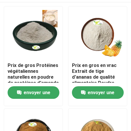
Prix ​​de gros Protéines
Prix en gros en vrac
végétaliennes
Extrait de tige
naturelles en poudre
d'ananas de qualité
de protéines d'amande
alimentaire Poudre
40 % 50 % 60 %
d'enzyme de
À la maison
envoyer une
envoyer une
bromélaïne
1200/2400 GDU
demande
demande
Produits
À propos de nous