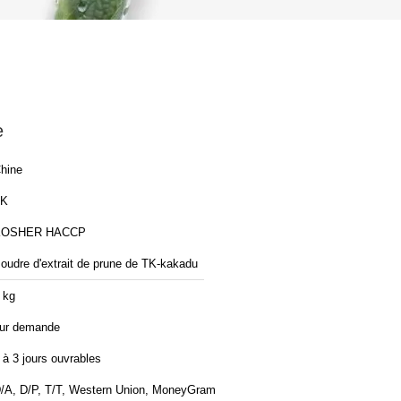
e
hine
TK
KOSHER HACCP
oudre d'extrait de prune de TK-kakadu
 kg
ur demande
 à 3 jours ouvrables
/A, D/P, T/T, Western Union, MoneyGram