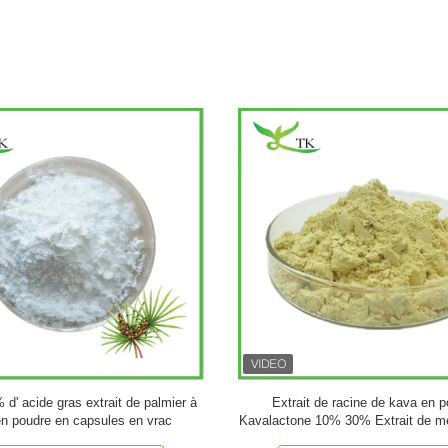
d'origine étrangère de la marque
Extrait de plante de ginkgo bilob
Ginkgo Biloba en poudre
poudre Flavones 24% Lactones 6% 
feuilles de ginkgo biloba