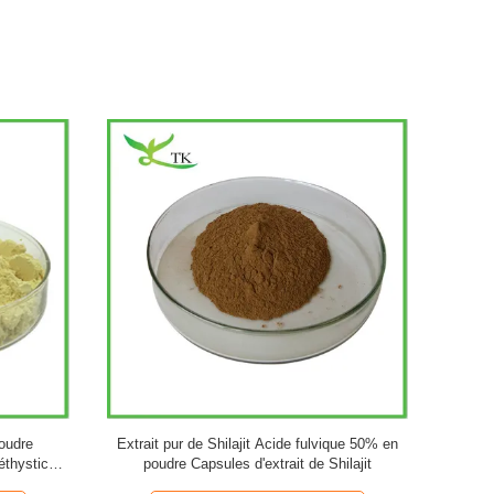
a pur en
EGB 761 Poudre d'extrait de feuilles de ginkgo
Poudre 
Extrait de
biloba naturel 20:1
d'agrumes