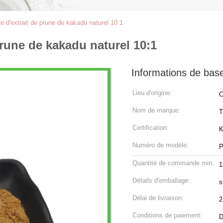
e d'extrait de prune de kakadu naturel 10:1
prune de kakadu naturel 10:1
Informations de bas
Lieu d'origine:
C
Nom de marque:
Certification:
Numéro de modèle:
P
Quantité de commande min:
1
Détails d'emballage:
s
Délai de livraison:
2
Conditions de paiement:
D