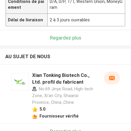
Conditions de pai
D/A, D/P, T/T, Western Union, MoneyG
ement
ram
Délai de livraison
2 à 3 jours ouvrables
Regardez plus
AU SUJET DE NOUS
Xian Tonking Biotech Co.,
Ltd. profil du fabricant
No.69 Jinye Road, High-tech
Zone, Xi'an City, Shaanxi
Province, China ,Chine
5.0
Fournisseur vérifié