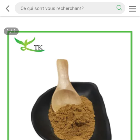
1
/
1