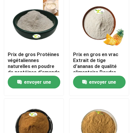
Prix ​​de gros Protéines
Prix en gros en vrac
végétaliennes
Extrait de tige
naturelles en poudre
d'ananas de qualité
de protéines d'amande
alimentaire Poudre
40 % 50 % 60 %
d'enzyme de
envoyer une
envoyer une
bromélaïne
1200/2400 GDU
À la maison
demande
demande
Produits
À propos de nous