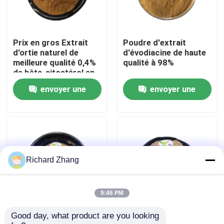
Visite de l'usine
Prix en gros Extrait
Poudre d'extrait
d'ortie naturel de
d'évodiacine de haute
Contrôle de la qualité
meilleure qualité 0,4%
qualité à 98%
de bêta-sitostérol en
poudre
envoyer une
envoyer une
Nous contacter
demande
demande
Demandez un devis
Poudre d'extrait de plante
Richard Zhang
Poudre superbe de nourriture
9:46 PM
Good day, what product are you looking 
Prix en gros Poudre
Poudre de thé blanc
Matières premières cosmétiques