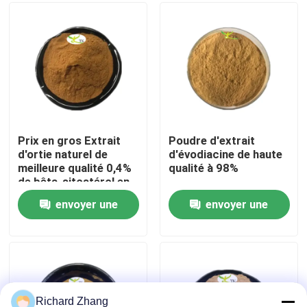
Visite de l'usine
Contrôle de la qualité
Nous contacter
Prix en gros Extrait
Poudre d'extrait
d'ortie naturel de
d'évodiacine de haute
meilleure qualité 0,4%
qualité à 98%
Demandez un devis
de bêta-sitostérol en
poudre
envoyer une
envoyer une
Poudre d'extrait de plante
demande
demande
Poudre superbe de nourriture
Matières premières cosmétiques
Richard Zhang