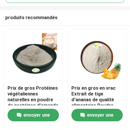
produits recommandés
Prix ​​de gros Protéines
Prix en gros en vrac
À la maison
végétaliennes
Extrait de tige
naturelles en poudre
d'ananas de qualité
de protéines d'amande
alimentaire Poudre
Produits
40 % 50 % 60 %
d'enzyme de
envoyer une
envoyer une
bromélaïne
1200/2400 GDU
demande
demande
À propos de nous