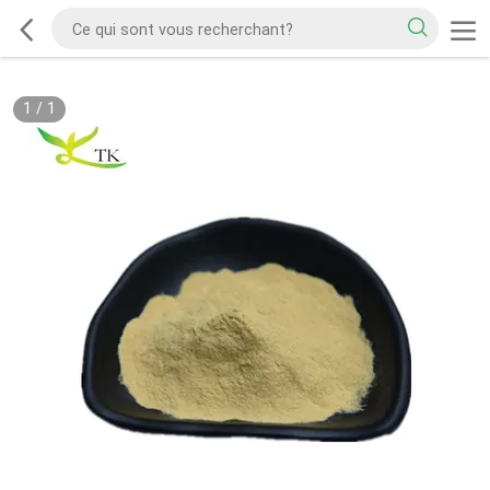
1
/
1