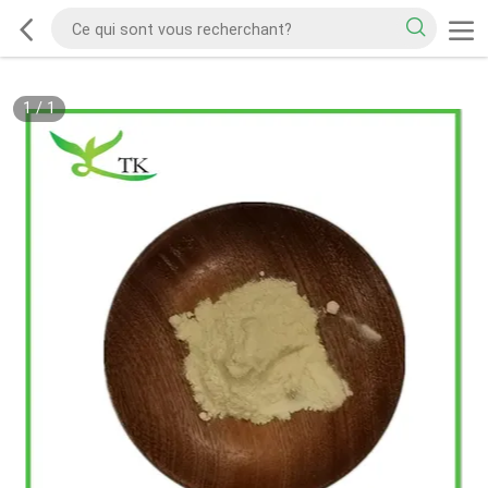
1
/
1