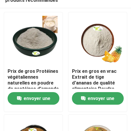
Prix ​​de gros Protéines
Prix en gros en vrac
végétaliennes
Extrait de tige
naturelles en poudre
d'ananas de qualité
de protéines d'amande
alimentaire Poudre
À la maison
40 % 50 % 60 %
d'enzyme de
envoyer une
envoyer une
bromélaïne
1200/2400 GDU
demande
demande
Produits
À propos de nous