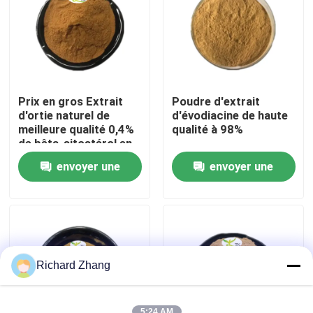
Visite de l'usine
Contrôle de la qualité
Prix en gros Extrait
Poudre d'extrait
d'ortie naturel de
d'évodiacine de haute
Nous contacter
meilleure qualité 0,4%
qualité à 98%
de bêta-sitostérol en
poudre
envoyer une
envoyer une
Demandez un devis
demande
demande
Poudre d'extrait de plante
Poudre superbe de nourriture
Richard Zhang
Matières premières cosmétiques
5:24 AM