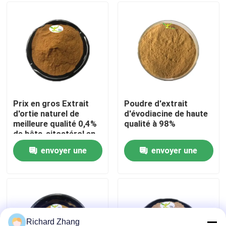
Visite de l'usine
Contrôle de la qualité
Nous contacter
Prix en gros Extrait
Poudre d'extrait
d'ortie naturel de
d'évodiacine de haute
meilleure qualité 0,4%
qualité à 98%
Demandez un devis
de bêta-sitostérol en
poudre
envoyer une
envoyer une
Poudre d'extrait de plante
demande
demande
Poudre superbe de nourriture
Matières premières cosmétiques
Richard Zhang