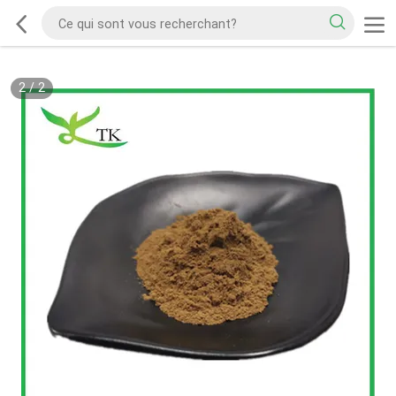
2
/
2