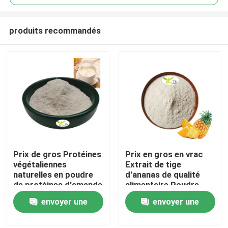
produits recommandés
Prix ​​de gros Protéines
Prix en gros en vrac
À la maison
végétaliennes
Extrait de tige
naturelles en poudre
d'ananas de qualité
de protéines d'amande
alimentaire Poudre
Produits
40 % 50 % 60 %
d'enzyme de
envoyer une
envoyer une
bromélaïne
1200/2400 GDU
demande
demande
À propos de nous