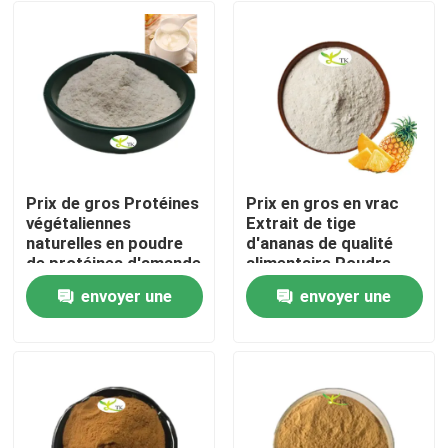
Prix ​​de gros Protéines
Prix en gros en vrac
végétaliennes
Extrait de tige
naturelles en poudre
d'ananas de qualité
de protéines d'amande
alimentaire Poudre
40 % 50 % 60 %
d'enzyme de
envoyer une
envoyer une
bromélaïne
À la maison
1200/2400 GDU
demande
demande
Produits
À propos de nous