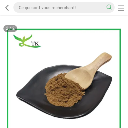
2
/
2