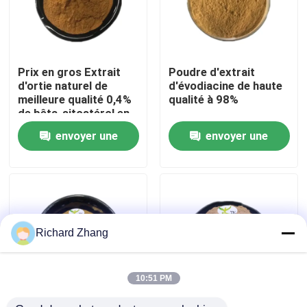
Visite de l'usine
Prix en gros Extrait
Poudre d'extrait
Contrôle de la qualité
d'ortie naturel de
d'évodiacine de haute
meilleure qualité 0,4%
qualité à 98%
de bêta-sitostérol en
Nous contacter
poudre
envoyer une
envoyer une
demande
demande
Demandez un devis
Poudre d'extrait de plante
Richard Zhang
Poudre superbe de nourriture
10:51 PM
Matières premières cosmétiques