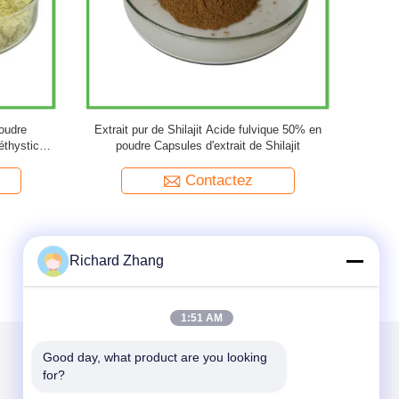
a pur en
EGB 761 Poudre d'extrait de feuilles de ginkgo
Poudre 
Extrait de
biloba naturel 20:1
d'agrumes
Contactez
Richard Zhang
1:51 AM
Good day, what product are you looking 
for?
Mail nous