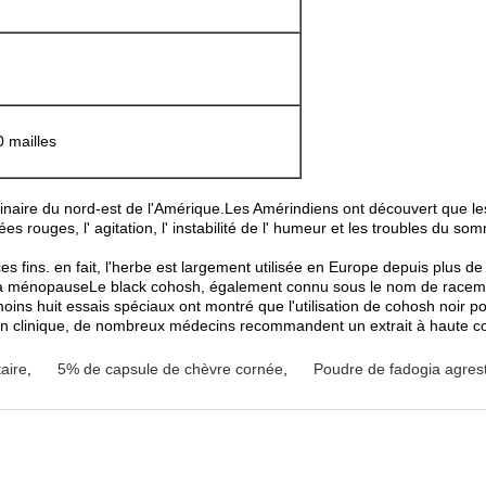
 mailles
inaire du nord-est de l'Amérique.Les Amérindiens ont découvert que le
rouges, l' agitation, l' instabilité de l' humeur et les troubles du som
ces fins. en fait, l'herbe est largement utilisée en Europe depuis plus 
 ménopauseLe black cohosh, également connu sous le nom de racemose c
oins huit essais spéciaux ont montré que l'utilisation de cohosh noir
oiEn clinique, de nombreux médecins recommandent un extrait à haute
taire
,
5% de capsule de chèvre cornée
,
Poudre de fadogia agrest