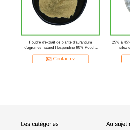
ique 50% en
Poudre d'extrait de plante de ginseng naturel
Produit 
ilajit
10% à 80% Poudre de ginsénosides Panax
Poudre d'extrait de racine de ginseng
Contactez
Les catégories
Au sujet