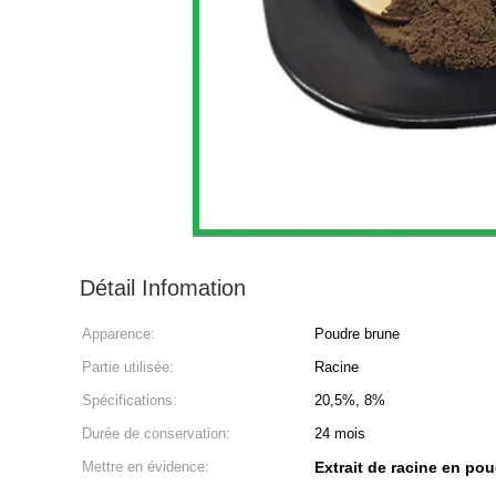
Détail Infomation
Apparence:
Poudre brune
Partie utilisée:
Racine
Spécifications:
20,5%, 8%
Durée de conservation:
24 mois
Mettre en évidence:
Extrait de racine en po