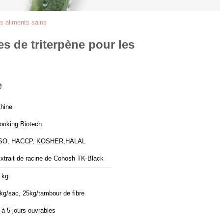
es aliments sains
s de triterpène pour les
e
hine
onking Biotech
SO, HACCP, KOSHER,HALAL
xtrait de racine de Cohosh TK-Black
 kg
kg/sac, 25kg/tambour de fibre
 à 5 jours ouvrables