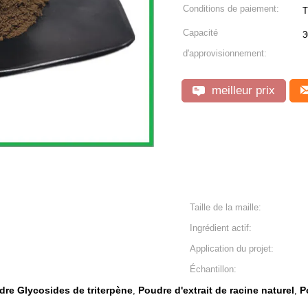
Conditions de paiement:
T
Capacité
3
d'approvisionnement:
meilleur prix
Taille de la maille:
Ingrédient actif:
Application du projet:
Échantillon:
udre Glycosides de triterpène
Poudre d'extrait de racine naturel
P
,
,