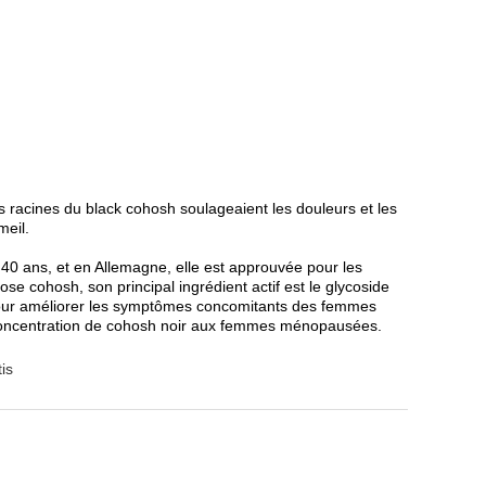
s racines du black cohosh soulageaient les douleurs et les
meil.
de 40 ans, et en Allemagne, elle est approuvée pour les
ohosh, son principal ingrédient actif est le glycoside
 pour améliorer les symptômes concomitants des femmes
 concentration de cohosh noir aux femmes ménopausées.
is