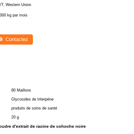
/T, Western Union
000 kg par mois
Contactez
80 Maillons
Glycosides de triterpène
produits de soins de santé
20 g
oudre d'extrait de racine de cohoche noire