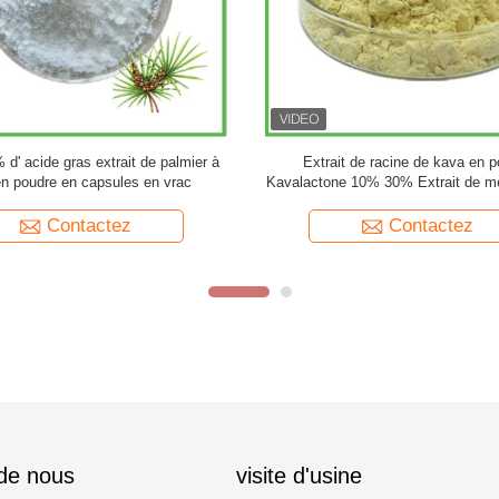
d'origine étrangère de la marque
Extrait de plante de ginkgo bilob
Ginkgo Biloba en poudre
poudre Flavones 24% Lactones 6% 
feuilles de ginkgo biloba
Contactez
Contactez
 de nous
visite d'usine