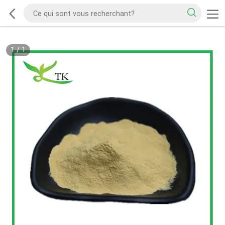
1
/
1