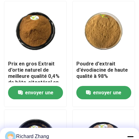
Visite de l'usine
Contrôle de la qualité
Nous contacter
Prix en gros Extrait
Poudre d'extrait
d'ortie naturel de
d'évodiacine de haute
meilleure qualité 0,4%
qualité à 98%
Demandez un devis
de bêta-sitostérol en
poudre
envoyer une
envoyer une
Poudre d'extrait de plante
demande
demande
Poudre superbe de nourriture
Matières premières cosmétiques
Richard Zhang