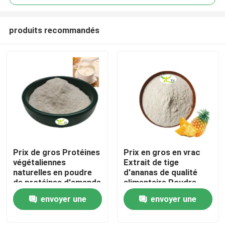
produits recommandés
Prix ​​de gros Protéines
Prix en gros en vrac
À la maison
végétaliennes
Extrait de tige
naturelles en poudre
d'ananas de qualité
de protéines d'amande
alimentaire Poudre
Produits
40 % 50 % 60 %
d'enzyme de
envoyer une
envoyer une
bromélaïne
1200/2400 GDU
demande
demande
À propos de nous