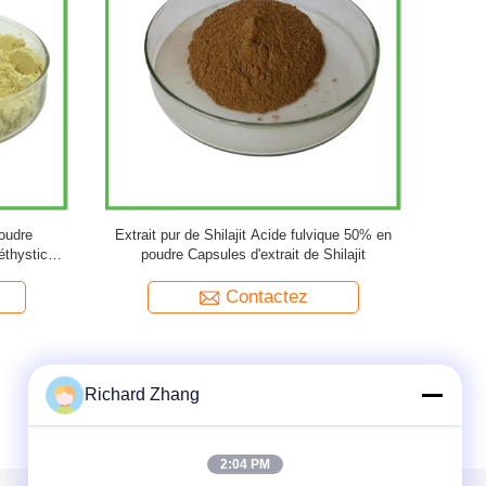
a pur en
EGB 761 Poudre d'extrait de feuilles de ginkgo
Poudre 
Extrait de
biloba naturel 20:1
d'agrumes
Contactez
Richard Zhang
2:04 PM