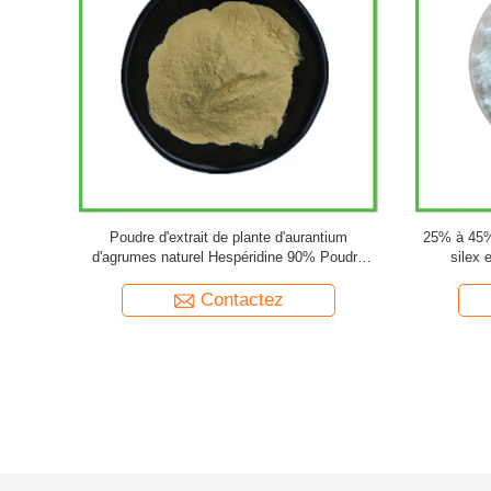
ique 50% en
Poudre d'extrait de plante de ginseng naturel
Produit 
ilajit
10% à 80% Poudre de ginsénosides Panax
Poudre d'extrait de racine de ginseng
Contactez