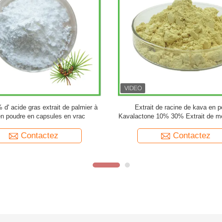
d'origine étrangère de la marque
Extrait de plante de ginkgo bilob
Ginkgo Biloba en poudre
poudre Flavones 24% Lactones 6% 
feuilles de ginkgo biloba
Contactez
Contactez