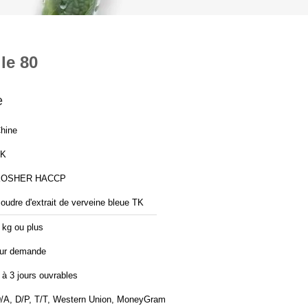
le 80
e
hine
TK
KOSHER HACCP
oudre d'extrait de verveine bleue TK
 kg ou plus
ur demande
 à 3 jours ouvrables
/A, D/P, T/T, Western Union, MoneyGram