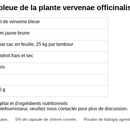
leue de la plante vervenae officinali
it de verveine bleue
re jaune brune
par sac en feuille, 25 kg par tambour
droit frais et sec
ois
0 g
étal et d'ingrédients nutritionnels
ble
fournisseur, veuillez nous contacter pour plus de discussion.
taire
,
5% de capsule de chèvre cornée
,
Poudre de fadogia agrest