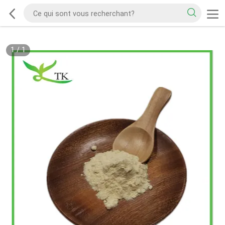
1
/
1