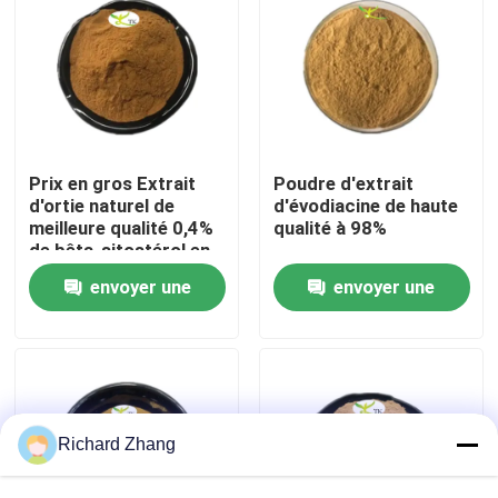
Visite de l'usine
Contrôle de la qualité
Prix en gros Extrait
Poudre d'extrait
Nous contacter
d'ortie naturel de
d'évodiacine de haute
meilleure qualité 0,4%
qualité à 98%
de bêta-sitostérol en
poudre
Demandez un devis
envoyer une
envoyer une
demande
demande
Poudre d'extrait de plante
Poudre superbe de nourriture
Richard Zhang
Matières premières cosmétiques