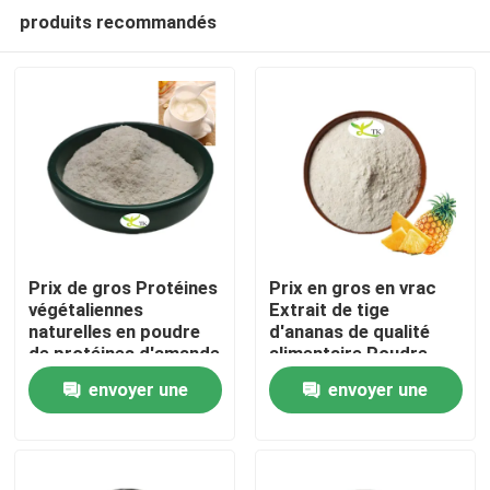
produits recommandés
Prix ​​de gros Protéines
Prix en gros en vrac
végétaliennes
Extrait de tige
naturelles en poudre
d'ananas de qualité
À la maison
de protéines d'amande
alimentaire Poudre
40 % 50 % 60 %
d'enzyme de
envoyer une
envoyer une
bromélaïne
Produits
1200/2400 GDU
demande
demande
À propos de nous