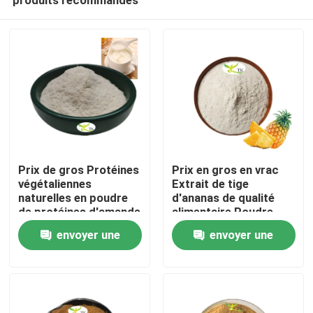
Prix ​​de gros Protéines
Prix en gros en vrac
végétaliennes
Extrait de tige
naturelles en poudre
d'ananas de qualité
de protéines d'amande
alimentaire Poudre
À la maison
40 % 50 % 60 %
d'enzyme de
envoyer une
envoyer une
bromélaïne
1200/2400 GDU
demande
demande
Produits
À propos de nous