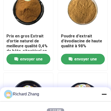
Visite de l'usine
Contrôle de la qualité
Prix en gros Extrait
Poudre d'extrait
d'ortie naturel de
d'évodiacine de haute
Nous contacter
meilleure qualité 0,4%
qualité à 98%
de bêta-sitostérol en
poudre
envoyer une
envoyer une
Demandez un devis
demande
demande
Poudre d'extrait de plante
Poudre superbe de nourriture
Richard Zhang
Matières premières cosmétiques
7:22 PM