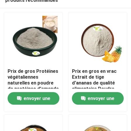
Prix ​​de gros Protéines
Prix en gros en vrac
végétaliennes
Extrait de tige
naturelles en poudre
d'ananas de qualité
de protéines d'amande
alimentaire Poudre
À la maison
40 % 50 % 60 %
d'enzyme de
envoyer une
envoyer une
bromélaïne
1200/2400 GDU
demande
demande
Produits
À propos de nous