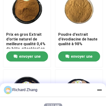
Visite de l'usine
Contrôle de la qualité
Prix en gros Extrait
Poudre d'extrait
d'ortie naturel de
d'évodiacine de haute
Nous contacter
meilleure qualité 0,4%
qualité à 98%
de bêta-sitostérol en
poudre
envoyer une
envoyer une
Demandez un devis
demande
demande
Poudre d'extrait de plante
Poudre superbe de nourriture
Richard Zhang
Matières premières cosmétiques
11:51 AM