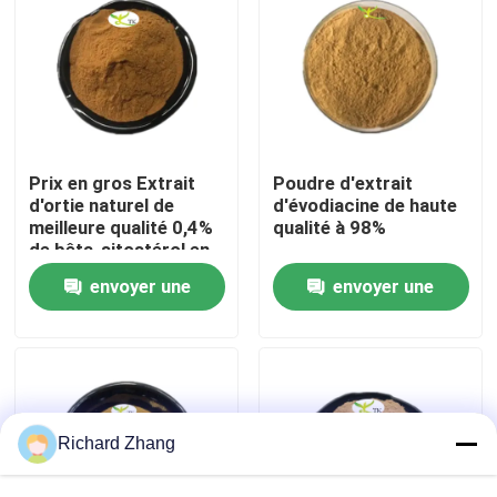
Visite de l'usine
Contrôle de la qualité
Prix en gros Extrait
Poudre d'extrait
Nous contacter
d'ortie naturel de
d'évodiacine de haute
meilleure qualité 0,4%
qualité à 98%
de bêta-sitostérol en
poudre
Demandez un devis
envoyer une
envoyer une
demande
demande
Poudre d'extrait de plante
Poudre superbe de nourriture
Richard Zhang
Matières premières cosmétiques