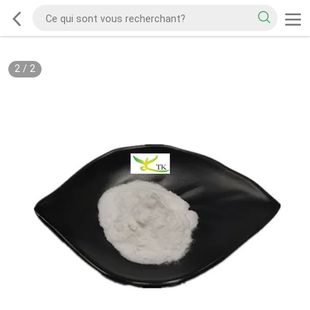
2
/
2