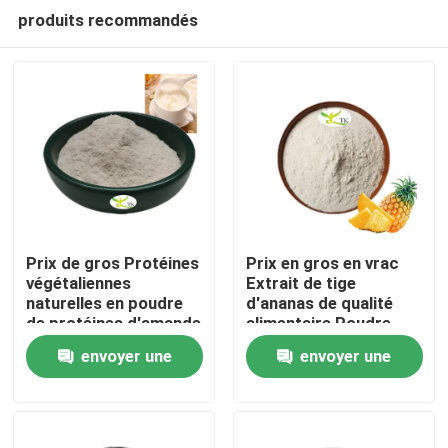
produits recommandés
Prix ​​de gros Protéines
Prix en gros en vrac
végétaliennes
Extrait de tige
naturelles en poudre
d'ananas de qualité
À la maison
de protéines d'amande
alimentaire Poudre
40 % 50 % 60 %
d'enzyme de
envoyer une
envoyer une
bromélaïne
Produits
1200/2400 GDU
demande
demande
À propos de nous