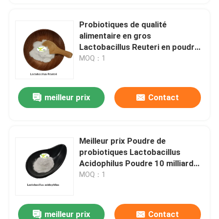
Probiotiques de qualité
alimentaire en gros
Lactobacillus Reuteri en poudre
10 milliards d'UFC/g
MOQ：1
meilleur prix
Contact
Meilleur prix Poudre de
probiotiques Lactobacillus
Acidophilus Poudre 10 milliards
d'UFC/g
MOQ：1
meilleur prix
Contact