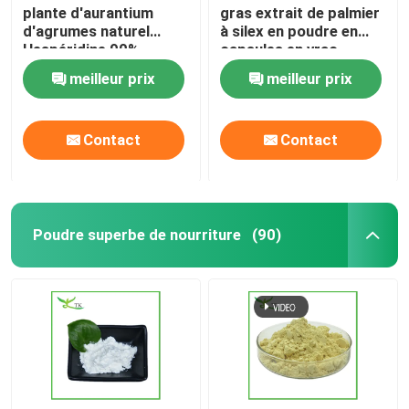
plante d'aurantium
gras extrait de palmier
d'agrumes naturel
à silex en poudre en
Hespéridine 90%
capsules en vrac
Poudre d'extrait
meilleur prix
meilleur prix
d'orange amère
Contact
Contact
Poudre superbe de nourriture
(90)