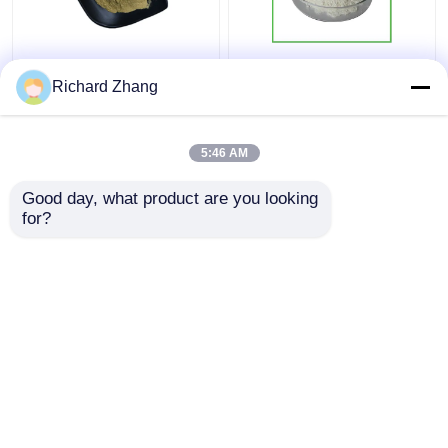
Soluble dans l'eau 70%
Poudre de bêta-glucan
80% bêta-glucan en
de levure de qualité
Richard Zhang
poudre Produit
alimentaire 85% en
alimentaire naturel
vrac
Pour les soins de santé
5:46 AM
meilleur prix
meilleur prix
Good day, what product are you looking 
for?
Contact
Contact
Regardez plus
Aperçu
Au sujet de nous
Contactez-nous
Desktop Site
Plan du site
politique de confidentialité