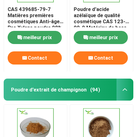
CAS 439685-79-7
Poudre d'acide
Matières premières
azélaïque de qualité
cosmétiques Anti-âge
cosmétique CAS 123-
Pro Xylane poudre 98%
99-9 Matériau de base
de pureté
pour l'élimination de
meilleur prix
meilleur prix
l'acné
Contact
Contact
Poudre d'extrait de champignon
(94)