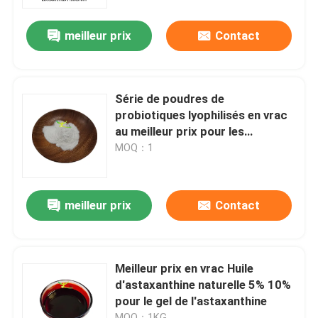
meilleur prix
Contact
Visite de l'usine
Contrôle de la qualité
Série de poudres de
probiotiques lyophilisés en vrac
Nous contacter
au meilleur prix pour les
compléments alimentaires
MOQ：1
Demandez un devis
meilleur prix
Contact
Poudre d'extrait de plante
Poudre superbe de nourriture
Meilleur prix en vrac Huile
d'astaxanthine naturelle 5% 10%
pour le gel de l'astaxanthine
Matières premières cosmétiques
MOQ：1KG