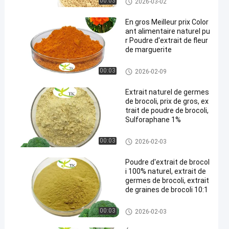
00:03
2026-03-02
En gros Meilleur prix Color
ant alimentaire naturel pu
r Poudre d'extrait de fleur
de marguerite
Poudre d'extrait de plante
00:03
2026-02-09
Extrait naturel de germes
de brocoli, prix de gros, ex
trait de poudre de brocoli,
Sulforaphane 1%
Poudre d'extrait de plante
00:03
2026-02-03
Poudre d'extrait de brocol
i 100% naturel, extrait de
germes de brocoli, extrait
de graines de brocoli 10:1
Poudre d'extrait de plante
00:03
2026-02-03