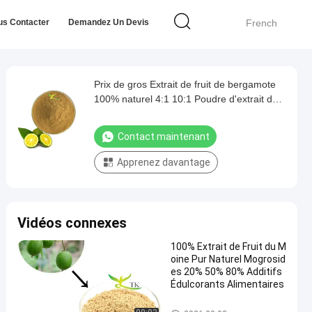
us Contacter
Demandez Un Devis
French
Prix de gros Extrait de fruit de bergamote
100% naturel 4:1 10:1 Poudre d'extrait de
Citrus Bergamot
Contact maintenant
Apprenez davantage
Vidéos connexes
100% Extrait de Fruit du M
oine Pur Naturel Mogrosid
es 20% 50% 80% Additifs
Édulcorants Alimentaires
Poudre d'extrait de plante