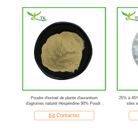
ique 50% en
Poudre d'extrait de plante de ginseng naturel
Produit 
ilajit
10% à 80% Poudre de ginsénosides Panax
Poudre d'extrait de racine de ginseng
Contactez