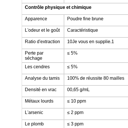
Contrôle physique et chimique
Apparence
Poudre fine brune
L'odeur et le goût
Caractéristique
Ratio d'extraction
10Je vous en supplie.1
Perte par
≤ 5%
séchage
Les cendres
≤ 5%
Analyse du tamis
100% de réussite 80 mailles
Densité en vrac
00,65 g/mL
Métaux lourds
≤ 10 ppm
L'arsenic
≤ 2 ppm
Le plomb
≤ 3 ppm