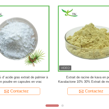
d'origine étrangère de la marque
Extrait de plante de ginkgo bilob
Ginkgo Biloba en poudre
poudre Flavones 24% Lactones 6% 
feuilles de ginkgo biloba
Contactez
Contactez