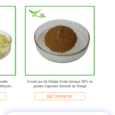
a pur en
EGB 761 Poudre d'extrait de feuilles de ginkgo
Poudre 
Extrait de
biloba naturel 20:1
d'agrumes
Contactez