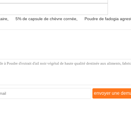
taire
,
5% de capsule de chèvre cornée
,
Poudre de fadogia agrest
envoyer une dem