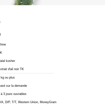
s
e
hine
TK
alal kosher
xtrait d'ail noir TK
 kg ou plus
asé sur la demande
 à 3 jours ouvrables
/A, D/P, T/T, Western Union, MoneyGram