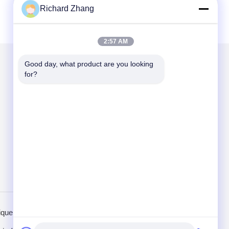
Richard Zhang
2:57 AM
Good day, what product are you looking 
for?
Mail nous
Send
ique de confidentialité
Site mobile