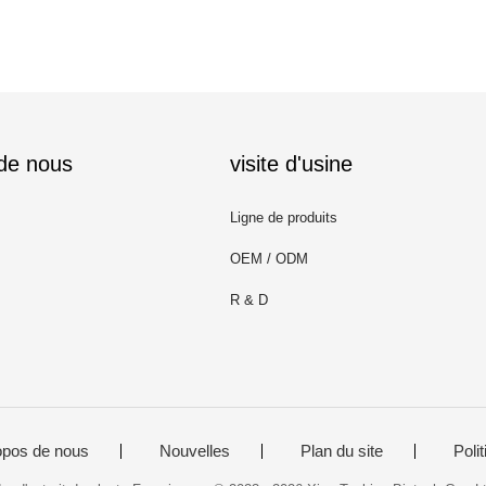
 de nous
visite d'usine
Ligne de produits
OEM / ODM
R & D
opos de nous
Nouvelles
Plan du site
Polit